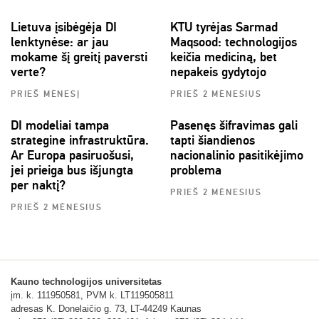
Lietuva įsibėgėja DI
KTU tyrėjas Sarmad
lenktynėse: ar jau
Maqsood: technologijos
mokame šį greitį paversti
keičia mediciną, bet
verte?
nepakeis gydytojo
PRIEŠ MĖNESĮ
PRIEŠ 2 MĖNESIUS
DI modeliai tampa
Pasenęs šifravimas gali
strategine infrastruktūra.
tapti šiandienos
Ar Europa pasiruošusi,
nacionalinio pasitikėjimo
jei prieiga bus išjungta
problema
per naktį?
PRIEŠ 2 MĖNESIUS
PRIEŠ 2 MĖNESIUS
Kauno technologijos universitetas
įm. k. 111950581, PVM k. LT119505811
adresas K. Donelaičio g. 73, LT-44249 Kaunas