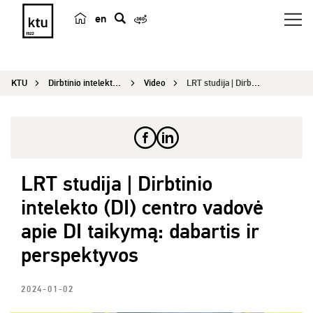
en
p
a
i
KTU
Dirbtinio intelekto kompetencijų centras
Video
LRT studija | Dirbtinio intelekto (DI) centro va...
e
š
k
a
LRT studija | Dirbtinio
intelekto (DI) centro vadovė
apie DI taikymą: dabartis ir
perspektyvos
2024-01-02