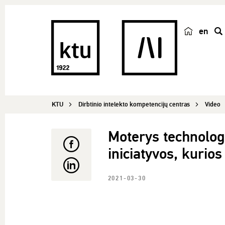
en
p
a
i
e
š
KTU
Dirbtinio intelekto kompetencijų centras
Video
k
a
Moterys technolog
iniciatyvos, kurios 
2021-03-30