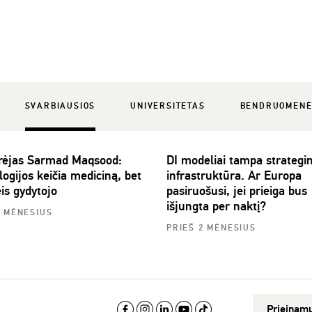
SVARBIAUSIOS
UNIVERSITETAS
BENDRUOMEN
rėjas Sarmad Maqsood:
DI modeliai tampa strategi
ogijos keičia mediciną, bet
infrastruktūra. Ar Europa
is gydytojo
pasiruošusi, jei prieiga bus
išjungta per naktį?
2 MĖNESIUS
PRIEŠ 2 MĖNESIUS
Prieinam