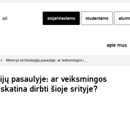
stojantiesiems
studentams
alumn
apie mus
Moterys technologijų pasaulyje: ar veiksmingos i...
ijų pasaulyje: ar veiksmingos
skatina dirbti šioje srityje?