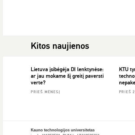
Kitos naujienos
Lietuva įsibėgėja DI lenktynėse:
KTU ty
ar jau mokame šį greitį paversti
technol
verte?
nepake
PRIEŠ MĖNESĮ
PRIEŠ 
Kauno technologijos universitetas