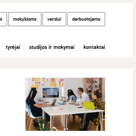
i
mokykloms
verslui
darbuotojams
tyrėjai
studijos ir mokymai
kontaktai