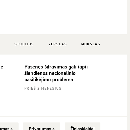
Ė
STUDIJOS
VERSLAS
MOKSLAS
ne
Pasenęs šifravimas gali tapti
šiandienos nacionalinio
pasitikėjimo problema
PRIEŠ 2 MĖNESIUS
umas
Privatumas
Žiniasklaidai