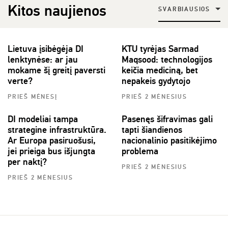
Kitos naujienos
SVARBIAUSIOS
Lietuva įsibėgėja DI
KTU tyrėjas Sarmad
lenktynėse: ar jau
Maqsood: technologijos
mokame šį greitį paversti
keičia mediciną, bet
verte?
nepakeis gydytojo
PRIEŠ MĖNESĮ
PRIEŠ 2 MĖNESIUS
DI modeliai tampa
Pasenęs šifravimas gali
strategine infrastruktūra.
tapti šiandienos
Ar Europa pasiruošusi,
nacionalinio pasitikėjimo
jei prieiga bus išjungta
problema
per naktį?
PRIEŠ 2 MĖNESIUS
PRIEŠ 2 MĖNESIUS