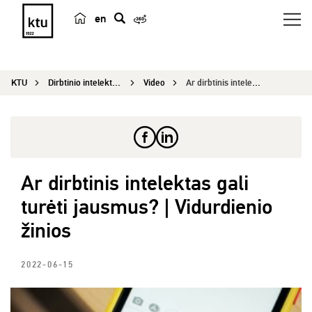
en
p
a
i
KTU
Dirbtinio intelekto kompetencijų centras
Video
Ar dirbtinis intelektas gali turėti jausmus? | V...
e
š
k
a
Ar dirbtinis intelektas gali
turėti jausmus? | Vidurdienio
žinios
2022-06-15