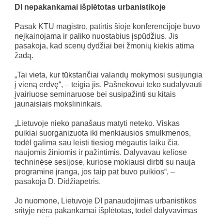
DI nepakankamai išplėtotas urbanistikoje
Pasak KTU magistro, patirtis šioje konferencijoje buvo
neįkainojama ir paliko nuostabius įspūdžius. Jis
pasakoja, kad scenų dydžiai bei žmonių kiekis atima
žadą.
„Tai vieta, kur tūkstančiai valandų mokymosi susijungia
į vieną erdvę“, – teigia jis. Pašnekovui teko sudalyvauti
įvairiuose seminaruose bei susipažinti su kitais
jaunaisiais mokslininkais.
„Lietuvoje nieko panašaus matyti neteko. Viskas
puikiai suorganizuota iki menkiausios smulkmenos,
todėl galima sau leisti tiesiog mėgautis laiku čia,
naujomis žiniomis ir pažintimis. Dalyvavau keliose
techninėse sesijose, kuriose mokiausi dirbti su nauja
programine įranga, jos taip pat buvo puikios“, –
pasakoja D. Didžiapetris.
Jo nuomone, Lietuvoje DI panaudojimas urbanistikos
srityje nėra pakankamai išplėtotas, todėl dalyvavimas