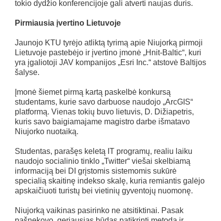
tokio dydžio konferencijoje gali atverti naujas duris.
Pirmiausia įvertino Lietuvoje
Jaunojo KTU tyrėjo atliktą tyrimą apie Niujorką pirmoji
Lietuvoje pastebėjo ir įvertino įmonė „Hnit-Baltic“, kuri
yra įgaliotoji JAV kompanijos „Esri Inc.“ atstovė Baltijos
šalyse.
Įmonė šiemet pirmą kartą paskelbė konkursą
studentams, kurie savo darbuose naudojo „ArcGIS“
platformą. Vienas tokių buvo lietuvis, D. Dižiapetris,
kuris savo baigiamajame magistro darbe išmatavo
Niujorko nuotaiką.
Studentas, parašęs keletą IT programų, realiu laiku
naudojo socialinio tinklo „Twitter“ viešai skelbiamą
informaciją bei DI grįstomis sistemomis sukūrė
specialią skaitinę indekso skalę, kuria remiantis galėjo
apskaičiuoti turistų bei vietinių gyventojų nuomonę.
Niujorką vaikinas pasirinko ne atsitiktinai. Pasak
pašnekovo, geriausias būdas patikrinti metodą ir