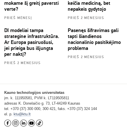
mokame šį greitį paversti
keičia mediciną, bet
verte?
nepakeis gydytojo
PRIEŠ MĖNESĮ
PRIEŠ 2 MĖNESIUS
DI modeliai tampa
Pasenęs šifravimas gali
strategine infrastruktūra.
tapti šiandienos
Ar Europa pasiruošusi,
nacionalinio pasitikėjimo
jei prieiga bus išjungta
problema
per naktį?
PRIEŠ 2 MĖNESIUS
PRIEŠ 2 MĖNESIUS
Kauno technologijos universitetas
įm. k. 111950581, PVM k. LT119505811
adresas K. Donelaičio g. 73, LT-44249 Kaunas
tel. +370 (37) 300 000, 300 421, faks. +370 (37) 324 144
el. p.
ktu@ktu.lt