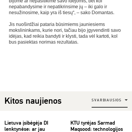
bijome ar nepasitikime savo idėjomis, bet kol
nepabandysime ir nepatikrinsime jų – iki galo ir
nesužinosime, kaip yra iš tiesų“, – sako Domantas.
Jis nuoširdžiai pataria būsimiems jauniesiems
mokslininkams, kurie nori, tačiau bijo įgyvendinti savo
idėjas, kad reikia bandyti ir klysti, tada vėl kartoti, kol
bus pasiektas norimas rezultatas.
Kitos naujienos
SVARBIAUSIOS
Lietuva įsibėgėja DI
KTU tyrėjas Sarmad
lenktynėse: ar jau
Maqsood: technologijos