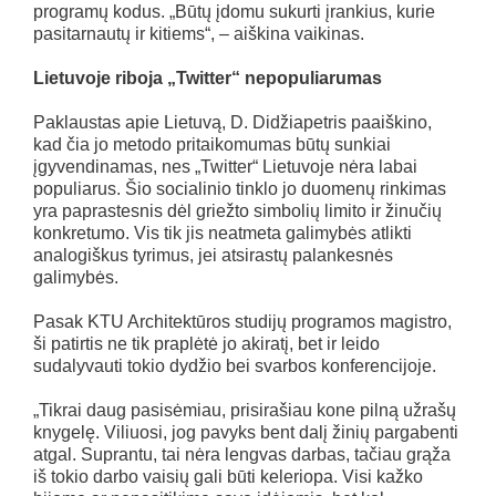
programų kodus. „Būtų įdomu sukurti įrankius, kurie
pasitarnautų ir kitiems“, – aiškina vaikinas.
Lietuvoje riboja „Twitter“ nepopuliarumas
Paklaustas apie Lietuvą, D. Didžiapetris paaiškino,
kad čia jo metodo pritaikomumas būtų sunkiai
įgyvendinamas, nes „Twitter“ Lietuvoje nėra labai
populiarus. Šio socialinio tinklo jo duomenų rinkimas
yra paprastesnis dėl griežto simbolių limito ir žinučių
konkretumo. Vis tik jis neatmeta galimybės atlikti
analogiškus tyrimus, jei atsirastų palankesnės
galimybės.
Pasak KTU Architektūros studijų programos magistro,
ši patirtis ne tik praplėtė jo akiratį, bet ir leido
sudalyvauti tokio dydžio bei svarbos konferencijoje.
„Tikrai daug pasisėmiau, prisirašiau kone pilną užrašų
knygelę. Viliuosi, jog pavyks bent dalį žinių pargabenti
atgal. Suprantu, tai nėra lengvas darbas, tačiau grąža
iš tokio darbo vaisių gali būti keleriopa. Visi kažko