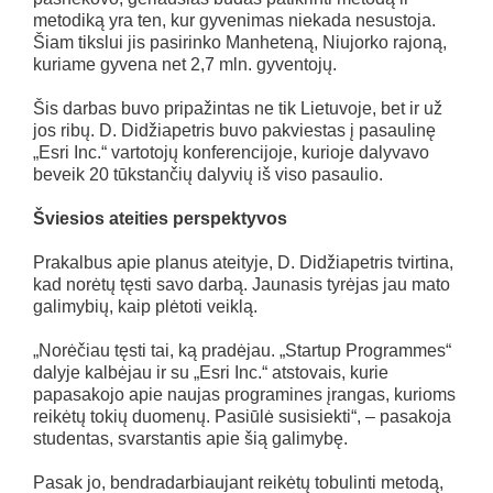
metodiką yra ten, kur gyvenimas niekada nesustoja.
Šiam tikslui jis pasirinko Manheteną, Niujorko rajoną,
kuriame gyvena net 2,7 mln. gyventojų.
Šis darbas buvo pripažintas ne tik Lietuvoje, bet ir už
jos ribų. D. Didžiapetris buvo pakviestas į pasaulinę
„Esri Inc.“ vartotojų konferencijoje, kurioje dalyvavo
beveik 20 tūkstančių dalyvių iš viso pasaulio.
Šviesios ateities perspektyvos
Prakalbus apie planus ateityje, D. Didžiapetris tvirtina,
kad norėtų tęsti savo darbą. Jaunasis tyrėjas jau mato
galimybių, kaip plėtoti veiklą.
„Norėčiau tęsti tai, ką pradėjau. „Startup Programmes“
dalyje kalbėjau ir su „Esri Inc.“ atstovais, kurie
papasakojo apie naujas programines įrangas, kurioms
reikėtų tokių duomenų. Pasiūlė susisiekti“, – pasakoja
studentas, svarstantis apie šią galimybę.
Pasak jo, bendradarbiaujant reikėtų tobulinti metodą,