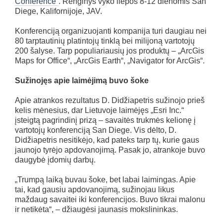
Conference“
. Renginys vyko liepos 8-12 dienomis San
Diege, Kalifornijoje, JAV.
Konferenciją organizuojanti kompanija turi daugiau nei
80 tarptautinių platintojų tinklą bei milijoną vartotojų
200 šalyse. Tarp populiariausių jos produktų – „ArcGis
Maps for Office“, „ArcGis Earth“, „Navigator for ArcGis“.
Sužinojęs apie laimėjimą buvo šoke
Apie atrankos rezultatus D. Didžiapetris sužinojo prieš
kelis mėnesius, dar Lietuvoje laimėjęs „Esri Inc.“
įsteigtą pagrindinį prizą – savaitės trukmės kelionę į
vartotojų konferenciją San Diege. Vis dėlto, D.
Didžiapetris nesitikėjo, kad pateks tarp tų, kurie gaus
jaunojo tyrėjo apdovanojimą. Pasak jo, atrankoje buvo
daugybė įdomių darbų.
„Trumpą laiką buvau šoke, bet labai laimingas. Apie
tai, kad gausiu apdovanojimą, sužinojau likus
maždaug savaitei iki konferencijos. Buvo tikrai malonu
ir netikėta“, – džiaugėsi jaunasis mokslininkas.