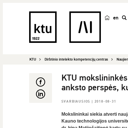
en
p
a
i
e
š
KTU
Dirbtinio intelekto kompetencijų centras
Naujie
k
a
KTU mokslininkės k
anksto perspės, ku
SVARBIAUSIOS
| 2018-08-31
Mokslininkai siekia atverti nau
Kauno technologijos universite
dr. Irina Matijošaitienė kartu 