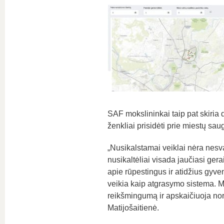
SAF mokslininkai taip pat skiria
ženkliai prisidėti prie miestų sa
„Nusikalstamai veiklai nėra nesva
nusikaltėliai visada jaučiasi gera
apie rūpestingus ir atidžius gyven
veikia kaip atgrasymo sistema. M
reikšmingumą ir apskaičiuoja nori
Matijošaitienė.