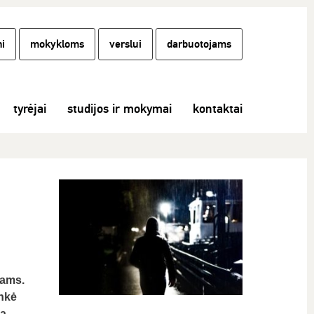
i
mokykloms
verslui
darbuotojams
tyrėjai
studijos ir mokymai
kontaktai
tams.
inkė
ia