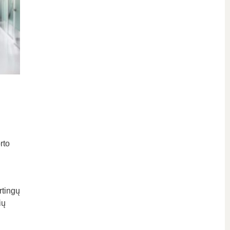
rto
rtingų
ių