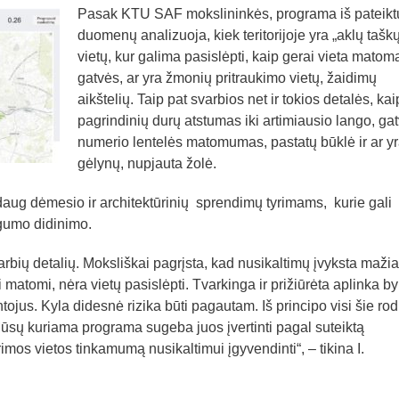
Pasak KTU SAF mokslininkės, programa iš pateikt
duomenų analizuoja, kiek teritorijoje yra „aklų taškų
vietų, kur galima pasislėpti, kaip gerai vieta matom
gatvės, ar yra žmonių pritraukimo vietų, žaidimų
aikštelių. Taip pat svarbios net ir tokios detalės, kai
pagrindinių durų atstumas iki artimiausio lango, ga
numerio lentelės matomumas, pastatų būklė ir ar y
gėlynų, nupjauta žolė.
 daug dėmesio ir architektūrinių sprendimų tyrimams, kurie gali
ugumo didinimo.
rbių detalių. Moksliškai pagrįsta, kad nusikaltimų įvyksta mažia
i matomi, nėra vietų pasislėpti. Tvarkinga ir prižiūrėta aplinka by
tojus. Kyla didesnė rizika būti pagautam. Iš principo visi šie rodi
ūsų kuriama programa sugeba juos įvertinti pagal suteiktą
mos vietos tinkamumą nusikaltimui įgyvendinti“, – tikina I.