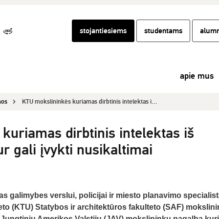
stojantiesiems
studentams
alumn
apie mus
nos
KTU mokslininkės kuriamas dirbtinis intelektas i...
uriamas dirbtinis intelektas iš
r gali įvykti nusikaltimai
jas galimybes verslui, policijai ir miesto planavimo specialis
to (KTU) Statybos ir architektūros fakulteto (SAF) mokslin
su Jungtinių Amerikos Valstijų (JAV) mokslininkų pagalba kur