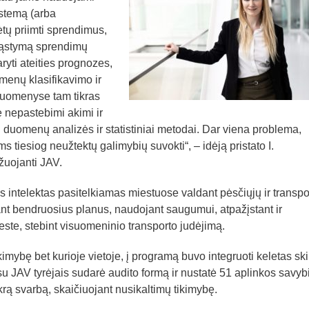
istemą (arba
lėtų priimti sprendimus,
ąstymą sprendimų
ryti ateities prognozes,
menų klasifikavimo ir
duomenyse tam tikras
e nepastebimi akimi ir
ai duomenų analizės ir statistiniai metodai. Dar viena problema,
 tiesiog neužtektų galimybių suvokti“, – idėją pristato I.
žuojanti JAV.
s intelektas pasitelkiamas miestuose valdant pėsčiųjų ir transpo
ant bendruosius planus, naudojant saugumui, atpažįstant ir
este, stebint visuomeninio transporto judėjimą.
imybę bet kurioje vietoje, į programą buvo integruoti keletas ski
 su JAV tyrėjais sudarė audito formą ir nustatė 51 aplinkos savyb
ikrą svarbą, skaičiuojant nusikaltimų tikimybę.