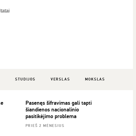
tatai
Ė
STUDIJOS
VERSLAS
MOKSLAS
ne
Pasenęs šifravimas gali tapti
šiandienos nacionalinio
pasitikėjimo problema
PRIEŠ 2 MĖNESIUS