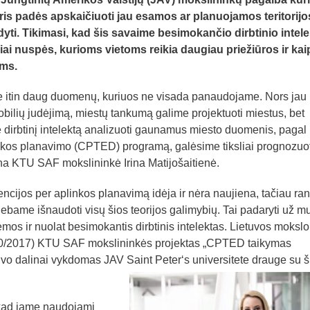
uris padės apskaičiuoti jau esamos ar planuojamos teritorijo
i. Tikimasi, kad šis savaime besimokančio dirbtinio intele
iai nuspės, kurioms vietoms reikia daugiau priežiūros ir kai
ams.
 itin daug duomenų, kuriuos ne visada panaudojame. Nors jau
bilių judėjimą, miestų tankumą galime projektuoti miestus, bet
 dirbtinį intelektą analizuoti gaunamus miesto duomenis, pagal
nkos planavimo (CPTED) programą, galėsime tiksliai prognozuot
ina KTU SAF mokslininkė Irina Matijošaitienė.
ncijos per aplinkos planavimą idėja ir nėra naujiena, tačiau ran
bame išnaudoti visų šios teorijos galimybių. Tai padaryti už m
emos ir nuolat besimokantis dirbtinis intelektas. Lietuvos mokslo
10/2017) KTU SAF mokslininkės projektas „CPTED taikymas
o dalinai vykdomas JAV Saint Peter‘s universitete drauge su š
, kad jame naudojami