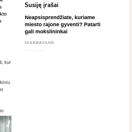
Susiję įrašai
s
kto
Neapsisprendžiate, kuriame
p
miesto rajone gyventi? Patarti
gali mokslininkai
SVARBIAUSIOS
i, kur
kiniu
us
io