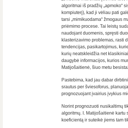
algoritmai iš pradžių „apmoko“ s
kompiuterį), kad ji vėliau pati ga
tarsi „mimikuodama“ žmogaus m
priėmimo procese. Tai leistų suda
naudojant duomenis, spręsti duo
klasterizavimo problemas, rasti 
tendencijas, pasikartojimus, kuri
kurių neatskleidžia net klasikini
daugybė informacijos, kurios mums
Matijošaitienė, šiuo metu besista
Pastebima, kad jau dabar dirbtini
srautus per šviesoforus, planuoj
prognozuojant įvairius įvykius mi
Norint prognozuoti nusikaltimų tik
algoritmų. I. Matijošaitienė kartu
koeficientą ir suteikė jiems tam t