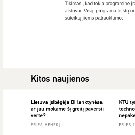
Tikimasi, kad tokia programine įra
atstovai. Visgi programa leistų nu
suteiktų jiems patrauklumo.
Kitos naujienos
Lietuva įsibėgėja DI lenktynėse:
KTU ty
ar jau mokame šį greitį paversti
technol
verte?
nepake
PRIEŠ MĖNESĮ
PRIEŠ 