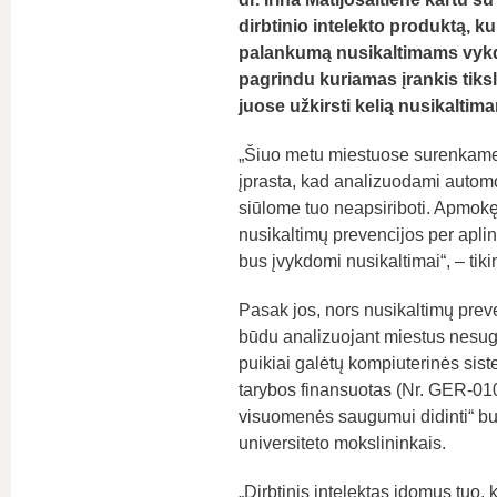
dirbtinio intelekto produktą, k
palankumą nusikaltimams vykdyt
pagrindu kuriamas įrankis tiksl
juose užkirsti kelią nusikaltim
„Šiuo metu miestuose surenkame
įprasta, kad analizuodami automo
siūlome tuo neapsiriboti. Apmokę
nusikaltimų prevencijos per apli
bus įvykdomi nusikaltimai“, – tik
Pasak jos, nors nusikaltimų preve
būdu analizuojant miestus nesuge
puikiai galėtų kompiuterinės sist
tarybos finansuotas (Nr. GER-0
visuomenės saugumui didinti“ buv
universiteto mokslininkais.
„Dirbtinis intelektas įdomus tuo