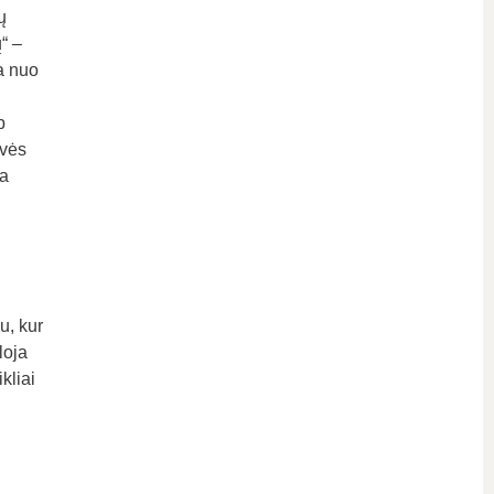
ų
“ –
a nuo
p
tvės
ra
u, kur
loja
kliai