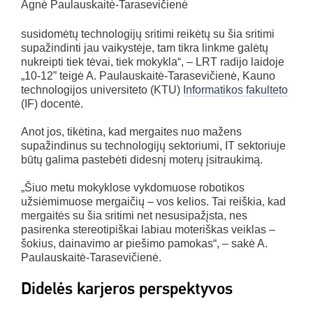
Agnė Paulauskaitė-Tarasevičienė
susidomėtų technologijų sritimi reikėtų su šia sritimi
supažindinti jau vaikystėje, tam tikra linkme galėtų
nukreipti tiek tėvai, tiek mokykla“, – LRT radijo laidoje
„10-12” teigė A. Paulauskaitė-Tarasevičienė, Kauno
technologijos universiteto (KTU)
Informatikos fakulteto
(IF) docentė.
Anot jos, tikėtina, kad mergaites nuo mažens
supažindinus su technologijų sektoriumi, IT sektoriuje
būtų galima pastebėti didesnį moterų įsitraukimą.
„Šiuo metu mokyklose vykdomuose robotikos
užsiėmimuose mergaičių – vos kelios. Tai reiškia, kad
mergaitės su šia sritimi net nesusipažįsta, nes
pasirenka stereotipiškai labiau moteriškas veiklas –
šokius, dainavimo ar piešimo pamokas“, – sakė A.
Paulauskaitė-Tarasevičienė.
Didelės karjeros perspektyvos