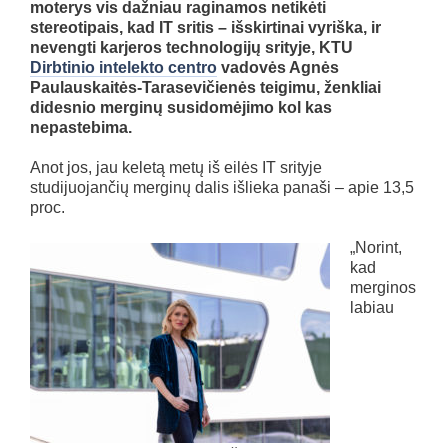
moterys vis dažniau raginamos netikėti
stereotipais, kad IT sritis – išskirtinai vyriška, ir
nevengti karjeros technologijų srityje, KTU
Dirbtinio intelekto centro
vadovės Agnės
Paulauskaitės-Tarasevičienės teigimu, ženkliai
didesnio merginų susidomėjimo kol kas
nepastebima.
Anot jos, jau keletą metų iš eilės IT srityje
studijuojančių merginų dalis išlieka panaši – apie 13,5
proc.
„Norint,
kad
merginos
labiau