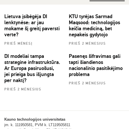
Lietuva įsibėgėja DI
KTU tyrėjas Sarmad
lenktynėse: ar jau
Maqsood: technologijos
mokame šį greitį paversti
keičia mediciną, bet
verte?
nepakeis gydytojo
PRIEŠ MĖNESĮ
PRIEŠ 2 MĖNESIUS
DI modeliai tampa
Pasenęs šifravimas gali
strategine infrastruktūra.
tapti šiandienos
Ar Europa pasiruošusi,
nacionalinio pasitikėjimo
jei prieiga bus išjungta
problema
per naktį?
PRIEŠ 2 MĖNESIUS
PRIEŠ 2 MĖNESIUS
Kauno technologijos universitetas
įm. k. 111950581, PVM k. LT119505811