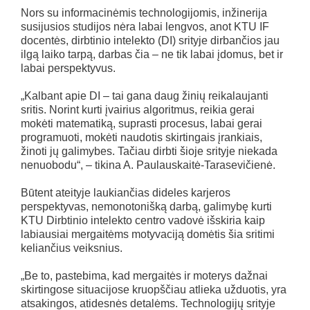
Nors su informacinėmis technologijomis, inžinerija
susijusios studijos nėra labai lengvos, anot KTU IF
docentės, dirbtinio intelekto (DI) srityje dirbančios jau
ilgą laiko tarpą, darbas čia – ne tik labai įdomus, bet ir
labai perspektyvus.
„Kalbant apie DI – tai gana daug žinių reikalaujanti
sritis. Norint kurti įvairius algoritmus, reikia gerai
mokėti matematiką, suprasti procesus, labai gerai
programuoti, mokėti naudotis skirtingais įrankiais,
žinoti jų galimybes. Tačiau dirbti šioje srityje niekada
nenuobodu“, – tikina A. Paulauskaitė-Tarasevičienė.
Būtent ateityje laukiančias dideles karjeros
perspektyvas, nemonotonišką darbą, galimybę kurti
KTU Dirbtinio intelekto centro vadovė išskiria kaip
labiausiai mergaitėms motyvaciją domėtis šia sritimi
keliančius veiksnius.
„Be to, pastebima, kad mergaitės ir moterys dažnai
skirtingose situacijose kruopščiau atlieka užduotis, yra
atsakingos, atidesnės detalėms. Technologijų srityje