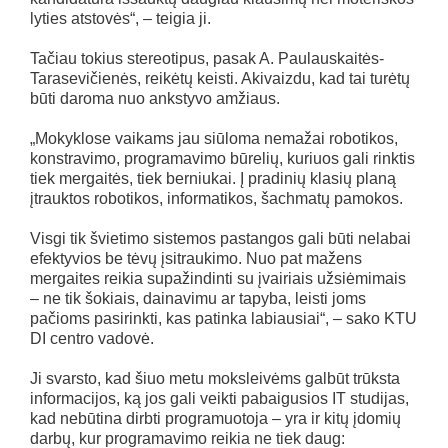
lyties atstovės“, – teigia ji.
Tačiau tokius stereotipus, pasak A. Paulauskaitės-
Tarasevičienės, reikėtų keisti. Akivaizdu, kad tai turėtų
būti daroma nuo ankstyvo amžiaus.
„Mokyklose vaikams jau siūloma nemažai robotikos,
konstravimo, programavimo būrelių, kuriuos gali rinktis
tiek mergaitės, tiek berniukai. Į pradinių klasių planą
įtrauktos robotikos, informatikos, šachmatų pamokos.
Visgi tik švietimo sistemos pastangos gali būti nelabai
efektyvios be tėvų įsitraukimo. Nuo pat mažens
mergaites reikia supažindinti su įvairiais užsiėmimais
– ne tik šokiais, dainavimu ar tapyba, leisti joms
pačioms pasirinkti, kas patinka labiausiai“, – sako KTU
DI centro vadovė.
Ji svarsto, kad šiuo metu moksleivėms galbūt trūksta
informacijos, ką jos gali veikti pabaigusios IT studijas,
kad nebūtina dirbti programuotoja – yra ir kitų įdomių
darbų, kur programavimo reikia ne tiek daug: