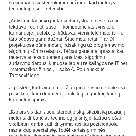
susidurianti su stereotipiniu požiūriu, kad moterys
technologijose – retenybė.
„Anksčiau tai buvo juntama dar ryškiau, nes dažnai
tekdavo įrodinėti savo IT kompetencijas vyriškoje
komandoje, juolab, jei būdavau vienintelė moteris – o
taip būdavo gana dažnai. Šiuo metu retai IT ar DI
projektuose būna moterų, atsakingų už programavimo,
algoritmų kūrimo etapus. Tačiau ganėtinai įprasta, kad
moterys atlieka duomenų analizės, algoritmų
sudarymo darbus, kuriuose labiau reikalingos ne IT bet
matematikos žinios“, – sako A. Paulauskaitė-
Tarasevičienė.
Ji pastebi, kad vyrai rimtai žiūri į moteris matematikes ir
pasitiki jų, kaip duomenų analitikių, algoritmų kūrėjų,
kompetencijomis.
„Kartais vis dar jaučiu stereotipišką, skeptišką požiūrį į
moteris, dirbančias technologijų srityje, tačiau viešai
skelbiami darbai, atlikti tyrimai aiškiai pozicionuoja
mane kaip specialistę. Todėl kartais pirminės