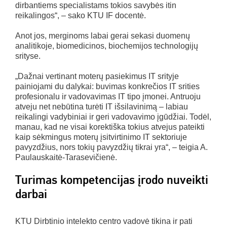
dirbantiems specialistams tokios savybės itin
reikalingos“, – sako KTU IF docentė.
Anot jos, merginoms labai gerai sekasi duomenų
analitikoje, biomedicinos, biochemijos technologijų
srityse.
„Dažnai vertinant moterų pasiekimus IT srityje
painiojami du dalykai: buvimas konkrečios IT srities
profesionalu ir vadovavimas IT tipo įmonei. Antruoju
atveju net nebūtina turėti IT išsilavinimą – labiau
reikalingi vadybiniai ir geri vadovavimo įgūdžiai. Todėl,
manau, kad ne visai korektiška tokius atvejus pateikti
kaip sėkmingus moterų įsitvirtinimo IT sektoriuje
pavyzdžius, nors tokių pavyzdžių tikrai yra“, – teigia A.
Paulauskaitė-Tarasevičienė.
Turimas kompetencijas įrodo nuveikti
darbai
KTU Dirbtinio intelekto centro vadovė tikina ir pati