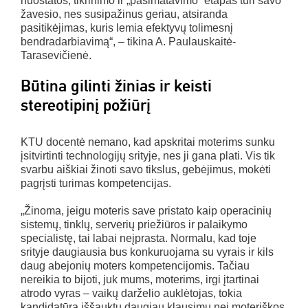
nuostatos, tikrinimo ir „pasimatavimo“ etapas turi savo
žavesio, nes susipažinus geriau, atsiranda
pasitikėjimas, kuris lemia efektyvų tolimesnį
bendradarbiavimą“, – tikina A. Paulauskaitė-
Tarasevičienė.
Būtina gilinti žinias ir keisti
stereotipinį požiūrį
KTU docentė nemano, kad apskritai moterims sunku
įsitvirtinti technologijų srityje, nes ji gana plati. Vis tik
svarbu aiškiai žinoti savo tikslus, gebėjimus, mokėti
pagrįsti turimas kompetencijas.
„Žinoma, jeigu moteris save pristato kaip operacinių
sistemų, tinklų, serverių priežiūros ir palaikymo
specialistę, tai labai neįprasta. Normalu, kad toje
srityje daugiausia bus konkuruojama su vyrais ir kils
daug abejonių moters kompetencijomis. Tačiau
nereikia to bijoti, juk mums, moterims, irgi įtartinai
atrodo vyras – vaikų darželio auklėtojas, tokia
kandidatūra iššauktų daugiau klausimų nei moteriškos