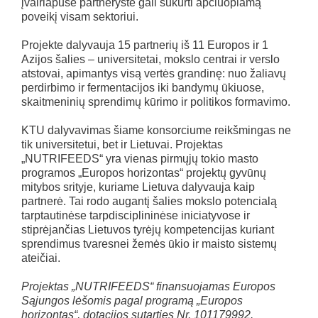
įvairiapusė partnerystė gali sukurti apčiuopiamą
poveikį visam sektoriui.
Projekte dalyvauja 15 partnerių iš 11 Europos ir 1
Azijos šalies – universitetai, mokslo centrai ir verslo
atstovai, apimantys visą vertės grandinę: nuo žaliavų
perdirbimo ir fermentacijos iki bandymų ūkiuose,
skaitmeninių sprendimų kūrimo ir politikos formavimo.
KTU dalyvavimas šiame konsorciume reikšmingas ne
tik universitetui, bet ir Lietuvai. Projektas
„NUTRIFEEDS“ yra vienas pirmųjų tokio masto
programos „Europos horizontas“ projektų gyvūnų
mitybos srityje, kuriame Lietuva dalyvauja kaip
partnerė. Tai rodo augantį šalies mokslo potencialą
tarptautinėse tarpdisciplininėse iniciatyvose ir
stiprėjančias Lietuvos tyrėjų kompetencijas kuriant
sprendimus tvaresnei žemės ūkio ir maisto sistemų
ateičiai.
Projektas „NUTRIFEEDS“ finansuojamas Europos
Sąjungos lėšomis pagal programą „Europos
horizontas“, dotacijos sutarties Nr. 101179992.