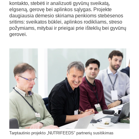
kontakto, stebėti ir analizuoti gyvūnų sveikatą,
elgseną, gerovę bei aplinkos sąlygas. Projekte
daugiausia dėmesio skiriama penkioms stebėsenos
sritims: sveikatos būklei, aplinkos rodikliams, streso
požymiams, mitybai ir prieigai prie išteklių bei gyvūnų
gerovei.
Tarptautinio projekto „NUTRIFEEDS“ partnerių susitikimas