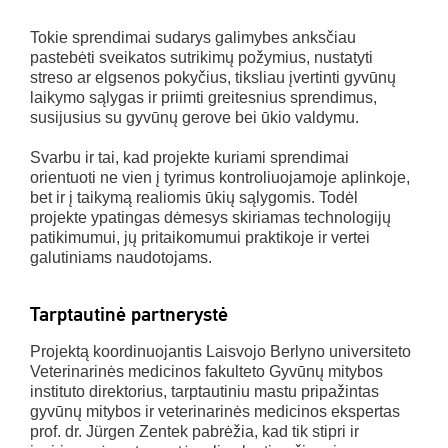
Tokie sprendimai sudarys galimybes anksčiau
pastebėti sveikatos sutrikimų požymius, nustatyti
streso ar elgsenos pokyčius, tiksliau įvertinti gyvūnų
laikymo sąlygas ir priimti greitesnius sprendimus,
susijusius su gyvūnų gerove bei ūkio valdymu.
Svarbu ir tai, kad projekte kuriami sprendimai
orientuoti ne vien į tyrimus kontroliuojamoje aplinkoje,
bet ir į taikymą realiomis ūkių sąlygomis. Todėl
projekte ypatingas dėmesys skiriamas technologijų
patikimumui, jų pritaikomumui praktikoje ir vertei
galutiniams naudotojams.
Tarptautinė partnerystė
Projektą koordinuojantis Laisvojo Berlyno universiteto
Veterinarinės medicinos fakulteto Gyvūnų mitybos
instituto direktorius, tarptautiniu mastu pripažintas
gyvūnų mitybos ir veterinarinės medicinos ekspertas
prof. dr. Jürgen Zentek pabrėžia, kad tik stipri ir