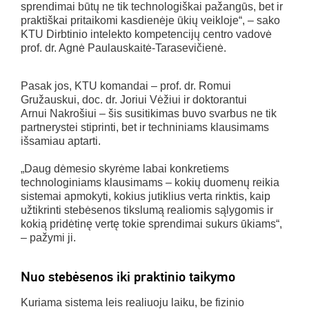
sprendimai būtų ne tik technologiškai pažangūs, bet ir
praktiškai pritaikomi kasdienėje ūkių veikloje“, – sako
KTU Dirbtinio intelekto kompetencijų centro vadovė
prof. dr. Agnė Paulauskaitė-Tarasevičienė.
Pasak jos, KTU komandai – prof. dr. Romui
Gružauskui, doc. dr. Joriui Vėžiui ir doktorantui
Arnui Nakrošiui – šis susitikimas buvo svarbus ne tik
partnerystei stiprinti, bet ir techniniams klausimams
išsamiau aptarti.
„Daug dėmesio skyrėme labai konkretiems
technologiniams klausimams – kokių duomenų reikia
sistemai apmokyti, kokius jutiklius verta rinktis, kaip
užtikrinti stebėsenos tikslumą realiomis sąlygomis ir
kokią pridėtinę vertę tokie sprendimai sukurs ūkiams“,
– pažymi ji.
Nuo stebėsenos iki praktinio taikymo
Kuriama sistema leis realiuoju laiku, be fizinio