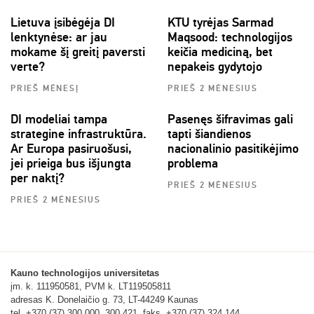
Lietuva įsibėgėja DI
KTU tyrėjas Sarmad
lenktynėse: ar jau
Maqsood: technologijos
mokame šį greitį paversti
keičia mediciną, bet
verte?
nepakeis gydytojo
PRIEŠ MĖNESĮ
PRIEŠ 2 MĖNESIUS
DI modeliai tampa
Pasenęs šifravimas gali
strategine infrastruktūra.
tapti šiandienos
Ar Europa pasiruošusi,
nacionalinio pasitikėjimo
jei prieiga bus išjungta
problema
per naktį?
PRIEŠ 2 MĖNESIUS
PRIEŠ 2 MĖNESIUS
Kauno technologijos universitetas
įm. k. 111950581, PVM k. LT119505811
adresas K. Donelaičio g. 73, LT-44249 Kaunas
tel. +370 (37) 300 000, 300 421, faks. +370 (37) 324 144