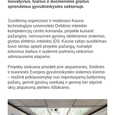
inovatyvius, tvarius ir duomenimis grįstus
sprendimus gyvulininkystės sektoriuje.
Susitikimą organizavo ir moderavo Kauno
technologijos universiteto Dirbtinio intelekto
kompetencijų centro komanda, projekte kurianti
pažangias, neinvazines gyvūnų stebėsenos sistemas,
grįstas dirbtiniu intelektu (DI). Kaune vykęs susitikimas
buvo skirtas aptarti projekto pažangą, numatyti
tolesnius darbus ir suderinti partnerių veiksmus
artimiausiems etapams.
Projektu siekiama prisidėti prie atsparesnės, žiedinės
ir tvaresnės Europos gyvulininkystės sistemos kūrimo
– mažinti priklausomybę nuo importuojamų baltyminių
pašarų, gerinti gyvūnų sveikatą ir gerovę bei stiprinti
ūkių atsparumą ateities iššūkiams.