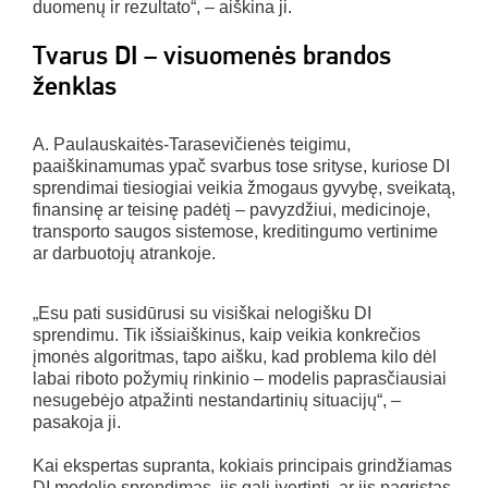
duomenų ir rezultato“, – aiškina ji.
Tvarus DI – visuomenės brandos
ženklas
A. Paulauskaitės-Tarasevičienės teigimu,
paaiškinamumas ypač svarbus tose srityse, kuriose DI
sprendimai tiesiogiai veikia žmogaus gyvybę, sveikatą,
finansinę ar teisinę padėtį – pavyzdžiui, medicinoje,
transporto saugos sistemose, kreditingumo vertinime
ar darbuotojų atrankoje.
„Esu pati susidūrusi su visiškai nelogišku DI
sprendimu. Tik išsiaiškinus, kaip veikia konkrečios
įmonės algoritmas, tapo aišku, kad problema kilo dėl
labai riboto požymių rinkinio – modelis paprasčiausiai
nesugebėjo atpažinti nestandartinių situacijų“, –
pasakoja ji.
Kai ekspertas supranta, kokiais principais grindžiamas
DI modelio sprendimas, jis gali įvertinti, ar jis pagrįstas,