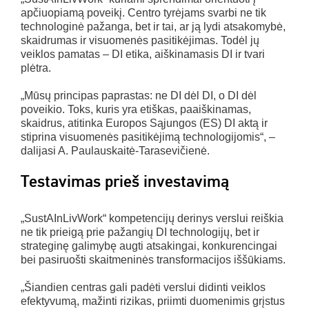
apčiuopiamą poveikį. Centro tyrėjams svarbi ne tik
technologinė pažanga, bet ir tai, ar ją lydi atsakomybė,
skaidrumas ir visuomenės pasitikėjimas. Todėl jų
veiklos pamatas – DI etika, aiškinamasis DI ir tvari
plėtra.
„Mūsų principas paprastas: ne DI dėl DI, o DI dėl
poveikio. Toks, kuris yra etiškas, paaiškinamas,
skaidrus, atitinka Europos Sąjungos (ES) DI aktą ir
stiprina visuomenės pasitikėjimą technologijomis“, –
dalijasi A. Paulauskaitė-Tarasevičienė.
Testavimas prieš investavimą
„SustAInLivWork“ kompetencijų derinys verslui reiškia
ne tik prieigą prie pažangių DI technologijų, bet ir
strateginę galimybę augti atsakingai, konkurencingai
bei pasiruošti skaitmeninės transformacijos iššūkiams.
„Šiandien centras gali padėti verslui didinti veiklos
efektyvumą, mažinti rizikas, priimti duomenimis grįstus