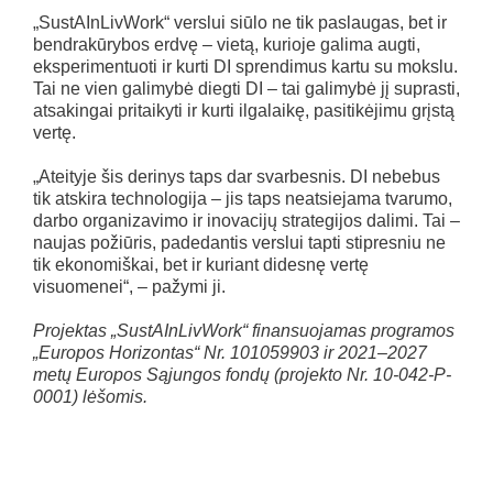
„SustAInLivWork“ verslui siūlo ne tik paslaugas, bet ir
bendrakūrybos erdvę – vietą, kurioje galima augti,
eksperimentuoti ir kurti DI sprendimus kartu su mokslu.
Tai ne vien galimybė diegti DI – tai galimybė jį suprasti,
atsakingai pritaikyti ir kurti ilgalaikę, pasitikėjimu grįstą
vertę.
„Ateityje šis derinys taps dar svarbesnis. DI nebebus
tik atskira technologija – jis taps neatsiejama tvarumo,
darbo organizavimo ir inovacijų strategijos dalimi. Tai –
naujas požiūris, padedantis verslui tapti stipresniu ne
tik ekonomiškai, bet ir kuriant didesnę vertę
visuomenei“, – pažymi ji.
Projektas „SustAInLivWork“ finansuojamas programos
„Europos Horizontas“ Nr. 101059903 ir 2021–2027
metų Europos Sąjungos fondų (projekto Nr. 10-042-P-
0001) lėšomis.