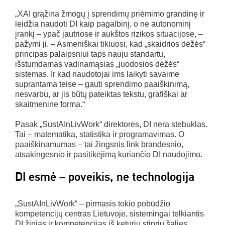
„XAI grąžina žmogų į sprendimų priėmimo grandinę ir
leidžia naudoti DI kaip pagalbinį, o ne autonominį
įrankį – ypač jautriose ir aukštos rizikos situacijose, –
pažymi ji. – Asmeniškai tikiuosi, kad „skaidrios dėžės“
principas palaipsniui taps nauju standartu,
išstumdamas vadinamąsias „juodosios dėžės“
sistemas. Ir kad naudotojai ims laikyti savaime
suprantama teise – gauti sprendimo paaiškinimą,
nesvarbu, ar jis būtų pateiktas tekstu, grafiškai ar
skaitmenine forma.“
Pasak „SustAInLivWork“ direktorės, DI nėra stebuklas.
Tai – matematika, statistika ir programavimas. O
paaiškinamumas – tai žingsnis link brandesnio,
atsakingesnio ir pasitikėjimą kuriančio DI naudojimo.
DI esmė – poveikis, ne technologija
„SustAInLivWork“ – pirmasis tokio pobūdžio
kompetencijų centras Lietuvoje, sistemingai telkiantis
DI žinias ir kompetencijas iš keturių stiprių šalies