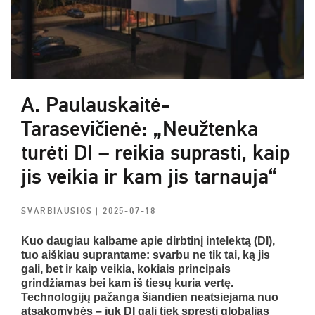
A. Paulauskaitė-
Tarasevičienė: „Neužtenka
turėti DI – reikia suprasti, kaip
jis veikia ir kam jis tarnauja“
SVARBIAUSIOS
| 2025-07-18
Kuo daugiau kalbame apie dirbtinį intelektą (DI),
tuo aiškiau suprantame: svarbu ne tik tai, ką jis
gali, bet ir kaip veikia, kokiais principais
grindžiamas bei kam iš tiesų kuria vertę.
Technologijų pažanga šiandien neatsiejama nuo
atsakomybės – juk DI gali tiek spręsti globalias