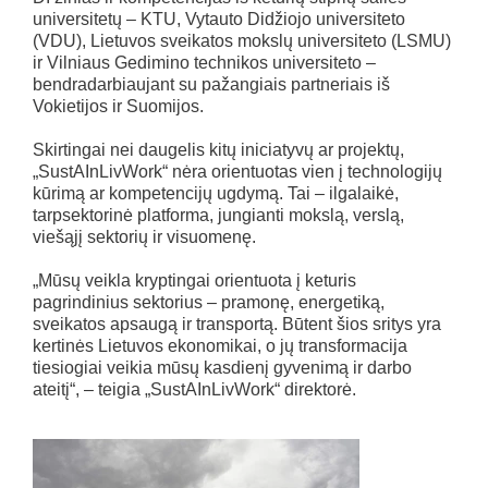
universitetų – KTU, Vytauto Didžiojo universiteto
(VDU), Lietuvos sveikatos mokslų universiteto (LSMU)
ir Vilniaus Gedimino technikos universiteto –
bendradarbiaujant su pažangiais partneriais iš
Vokietijos ir Suomijos.
Skirtingai nei daugelis kitų iniciatyvų ar projektų,
„SustAInLivWork“ nėra orientuotas vien į technologijų
kūrimą ar kompetencijų ugdymą. Tai – ilgalaikė,
tarpsektorinė platforma, jungianti mokslą, verslą,
viešąjį sektorių ir visuomenę.
„Mūsų veikla kryptingai orientuota į keturis
pagrindinius sektorius – pramonę, energetiką,
sveikatos apsaugą ir transportą. Būtent šios sritys yra
kertinės Lietuvos ekonomikai, o jų transformacija
tiesiogiai veikia mūsų kasdienį gyvenimą ir darbo
ateitį“, – teigia „SustAInLivWork“ direktorė.