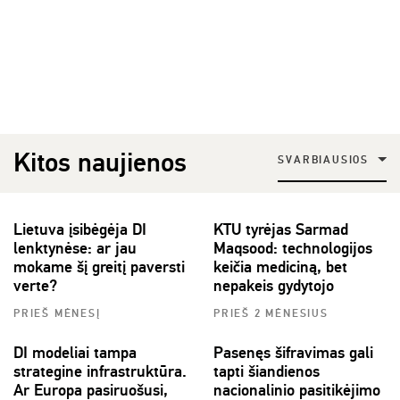
Kitos naujienos
SVARBIAUSIOS
Lietuva įsibėgėja DI
KTU tyrėjas Sarmad
lenktynėse: ar jau
Maqsood: technologijos
mokame šį greitį paversti
keičia mediciną, bet
verte?
nepakeis gydytojo
PRIEŠ MĖNESĮ
PRIEŠ 2 MĖNESIUS
DI modeliai tampa
Pasenęs šifravimas gali
strategine infrastruktūra.
tapti šiandienos
Ar Europa pasiruošusi,
nacionalinio pasitikėjimo