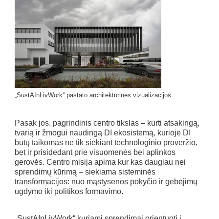
„SustAInLivWork“ pastato architektūrinės vizualizacijos
Pasak jos, pagrindinis centro tikslas – kurti atsakingą,
tvarią ir žmogui naudingą DI ekosistemą, kurioje DI
būtų taikomas ne tik siekiant technologinio proveržio,
bet ir prisidedant prie visuomenės bei aplinkos
gerovės. Centro misija apima kur kas daugiau nei
sprendimų kūrimą – siekiama sisteminės
transformacijos: nuo mąstysenos pokyčio ir gebėjimų
ugdymo iki politikos formavimo.
„SustAInLivWork“ kuriami sprendimai orientuoti į