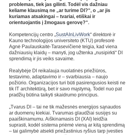
problemas, tiek jas gilinti. Todėl vis dažniau
keliame klausimą ne „ar turime DI?“, o „ar jis
kuriamas atsakingai – tvariai, etiškai ir
orientuojantis į žmogaus gerovę?“.
Kompetencijų centro „
SustAInLivWork
“ direktorė ir
Kauno technologijos universiteto (KTU) profesorė
Agnė Paulauskaitė-Tarasevičienė teigia, kad viena
dažniausių klaidų – manyti, jog užtenka „nusipirkti“ DI
sprendimą ir jis veiks savaime.
Realybėje DI reikalauja nuolatinės priežiūros,
testavimo, adaptavimo ir – svarbiausia – naujo
požiūrio. Organizacijos turi būti pasirengusios keisti ne
tik IT architektūrą, bet ir savo mąstymą. Todėl nuo pat
pradžių būtina taikyti skaidrumo principus.
„Tvarus DI – tai ne tik mažesnės energijos sąnaudos
ar duomenų kiekiai. Tvarumas glaudžiai susijęs su
paaiškinamumu. Aiškinamasis DI (XAI) leidžia
suprasti, kodėl sistema priėmė vieną ar kitą sprendimą
– tai galimybė atsekti priežastinius ryšius tarp įvesties