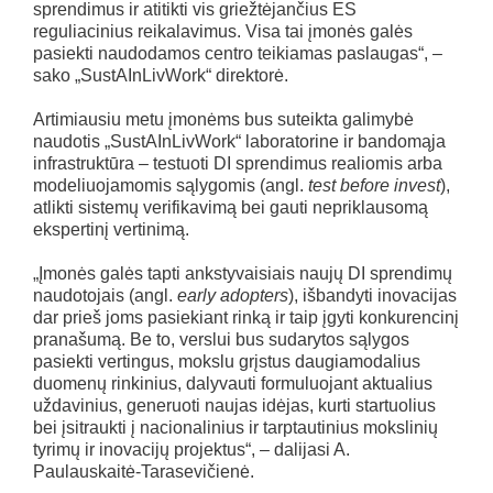
sprendimus ir atitikti vis griežtėjančius ES
reguliacinius reikalavimus. Visa tai įmonės galės
pasiekti naudodamos centro teikiamas paslaugas“, –
sako „SustAInLivWork“ direktorė.
Artimiausiu metu įmonėms bus suteikta galimybė
naudotis „SustAInLivWork“ laboratorine ir bandomąja
infrastruktūra – testuoti DI sprendimus realiomis arba
modeliuojamomis sąlygomis (angl.
test before invest
),
atlikti sistemų verifikavimą bei gauti nepriklausomą
ekspertinį vertinimą.
„Įmonės galės tapti ankstyvaisiais naujų DI sprendimų
naudotojais (angl.
early adopters
), išbandyti inovacijas
dar prieš joms pasiekiant rinką ir taip įgyti konkurencinį
pranašumą. Be to, verslui bus sudarytos sąlygos
pasiekti vertingus, mokslu grįstus daugiamodalius
duomenų rinkinius, dalyvauti formuluojant aktualius
uždavinius, generuoti naujas idėjas, kurti startuolius
bei įsitraukti į nacionalinius ir tarptautinius mokslinių
tyrimų ir inovacijų projektus“, – dalijasi A.
Paulauskaitė-Tarasevičienė.