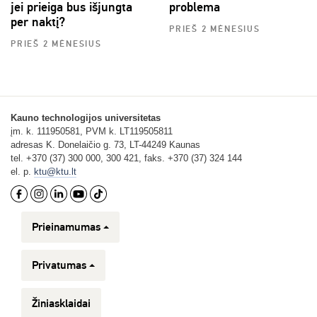
jei prieiga bus išjungta
problema
per naktį?
PRIEŠ 2 MĖNESIUS
PRIEŠ 2 MĖNESIUS
Kauno technologijos universitetas
įm. k. 111950581, PVM k. LT119505811
adresas K. Donelaičio g. 73, LT-44249 Kaunas
tel. +370 (37) 300 000, 300 421, faks. +370 (37) 324 144
el. p.
ktu@ktu.lt
Prieinamumas
Privatumas
Žiniasklaidai