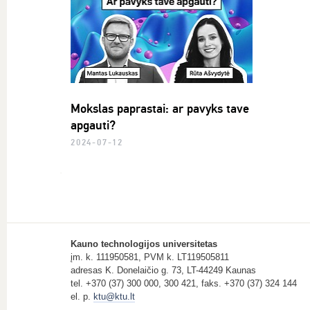
Mokslas paprastai: ar pavyks tave
apgauti?
2024-07-12
Kauno technologijos universitetas
įm. k. 111950581, PVM k. LT119505811
adresas K. Donelaičio g. 73, LT-44249 Kaunas
tel. +370 (37) 300 000, 300 421, faks. +370 (37) 324 144
el. p.
ktu@ktu.lt