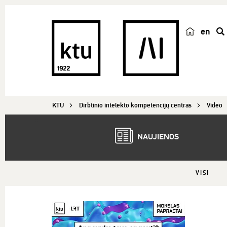
en
p
a
i
e
š
KTU
Dirbtinio intelekto kompetencijų centras
Video
k
a
NAUJIENOS
VISI