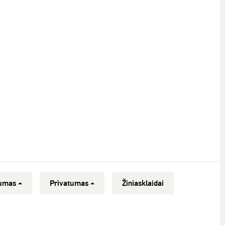
umas
Privatumas
Žiniasklaidai