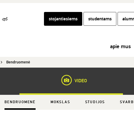
stojantiesiems
studentams
alumn
apie mus
Bendruomenė
VIDEO
BENDRUOMENĖ
MOKSLAS
STUDIJOS
SVARB