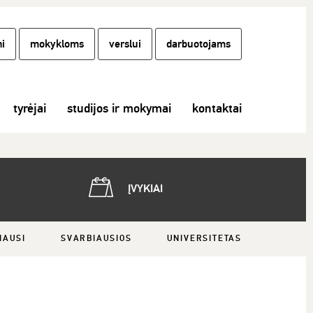
i
mokykloms
verslui
darbuotojams
tyrėjai
studijos ir mokymai
kontaktai
ĮVYKIAI
IAUSI
SVARBIAUSIOS
UNIVERSITETAS