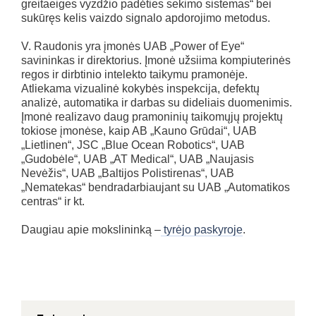
greitaeiges vyzdžio padėties sekimo sistemas“ bei
sukūręs kelis vaizdo signalo apdorojimo metodus.
V. Raudonis yra įmonės UAB „Power of Eye“
savininkas ir direktorius. Įmonė užsiima kompiuterinės
regos ir dirbtinio intelekto taikymu pramonėje.
Atliekama vizualinė kokybės inspekcija, defektų
analizė, automatika ir darbas su dideliais duomenimis.
Įmonė realizavo daug pramoninių taikomųjų projektų
tokiose įmonėse, kaip AB „Kauno Grūdai“, UAB
„Lietlinen“, JSC „Blue Ocean Robotics“, UAB
„Gudobėle“, UAB „AT Medical“, UAB „Naujasis
Nevėžis“, UAB „Baltijos Polistirenas“, UAB
„Nematekas“ bendradarbiaujant su UAB „Automatikos
centras“ ir kt.
Daugiau apie mokslininką –
tyrėjo paskyroje
.