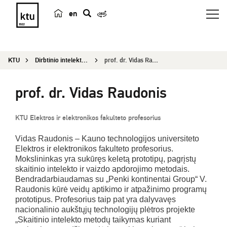
en
p
a
i
KTU
Dirbtinio intelekto kompetencijų centras
prof. dr. Vidas Raudonis
e
š
prof. dr. Vidas Raudonis
k
a
KTU Elektros ir elektronikos fakulteto profesorius
Vidas Raudonis – Kauno technologijos universiteto
Elektros ir elektronikos fakulteto profesorius.
Mokslininkas yra sukūręs keletą prototipų, pagrįstų
skaitinio intelekto ir vaizdo apdorojimo metodais.
Bendradarbiaudamas su „Penki kontinentai Group“ V.
Raudonis kūrė veidų aptikimo ir atpažinimo programų
prototipus. Profesorius taip pat yra dalyvavęs
nacionalinio aukštųjų technologijų plėtros projekte
„Skaitinio intelekto metodų taikymas kuriant