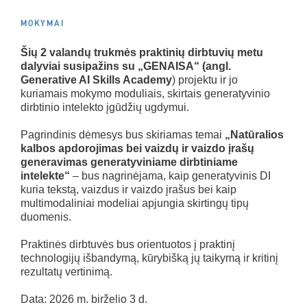
MOKYMAI
Šių 2 valandų trukmės praktinių dirbtuvių metu
dalyviai susipažins su „GENAISA“ (angl.
Generative AI Skills Academy
) projektu ir jo
kuriamais mokymo moduliais, skirtais generatyvinio
dirbtinio intelekto įgūdžių ugdymui.
Pagrindinis dėmesys bus skiriamas temai
„Natūralios
kalbos apdorojimas bei vaizdų ir vaizdo įrašų
generavimas generatyviniame dirbtiniame
intelekte“
– bus nagrinėjama, kaip generatyvinis DI
kuria tekstą, vaizdus ir vaizdo įrašus bei kaip
multimodaliniai modeliai apjungia skirtingų tipų
duomenis.
Praktinės dirbtuvės bus orientuotos į praktinį
technologijų išbandymą, kūrybišką jų taikymą ir kritinį
rezultatų vertinimą.
Data: 2026 m. birželio 3 d.