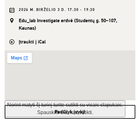
2026 M. BIRŽELIO 3 D. 17:30 - 19:30
Edu_lab Investigate erdvė (Studentų g. 50–107,
Kaunas)
Įtraukti į iCal
Norint matyti šį turinį turite sutikti su visais slapukais.
Pasiūlyk įvykį!
Spauskite čia, kad sutikti.