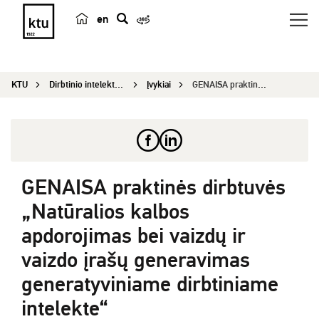
en
p
a
i
KTU
Dirbtinio intelekto kompetencijų centras
Įvykiai
GENAISA praktinės dirbtuvės „Natūralios kalbos a...
e
š
k
a
GENAISA praktinės dirbtuvės
„Natūralios kalbos
apdorojimas bei vaizdų ir
vaizdo įrašų generavimas
generatyviniame dirbtiniame
intelekte“