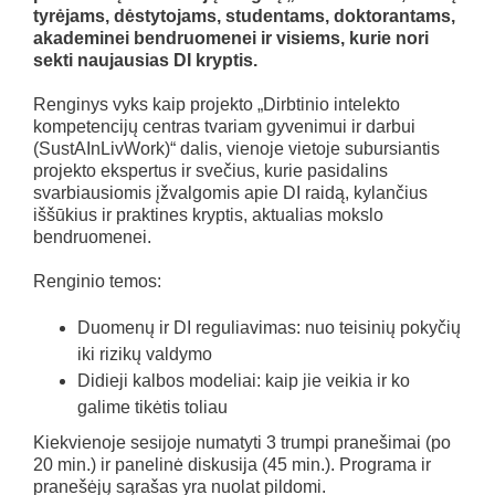
tyrėjams, dėstytojams, studentams, doktorantams,
akademinei bendruomenei ir visiems, kurie nori
sekti naujausias DI kryptis.
Renginys vyks kaip projekto „Dirbtinio intelekto
kompetencijų centras tvariam gyvenimui ir darbui
(SustAInLivWork)“ dalis, vienoje vietoje subursiantis
projekto ekspertus ir svečius, kurie pasidalins
svarbiausiomis įžvalgomis apie DI raidą, kylančius
iššūkius ir praktines kryptis, aktualias mokslo
bendruomenei.
Renginio temos:
Duomenų ir DI reguliavimas: nuo teisinių pokyčių
iki rizikų valdymo
Didieji kalbos modeliai: kaip jie veikia ir ko
galime tikėtis toliau
Kiekvienoje sesijoje numatyti 3 trumpi pranešimai (po
20 min.) ir panelinė diskusija (45 min.). Programa ir
pranešėjų sąrašas yra nuolat pildomi.