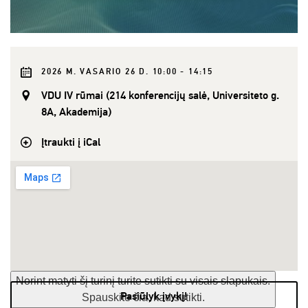
2026 M. VASARIO 26 D. 10:00 - 14:15
VDU IV rūmai (214 konferencijų salė, Universiteto g.
8A, Akademija)
Įtraukti į iCal
Norint matyti šį turinį turite sutikti su visais slapukais.
Pasiūlyk įvykį!
Spauskite čia, kad sutikti.