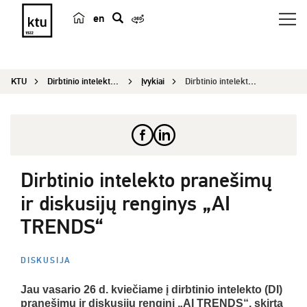
en
p
a
i
KTU
Dirbtinio intelekto kompetencijų centras
Įvykiai
Dirbtinio intelekto pranešimų ir diskusijų rengi...
e
š
k
a
Dirbtinio intelekto pranešimų
ir diskusijų renginys „AI
TRENDS“
DISKUSIJA
Jau vasario 26 d. kviečiame į dirbtinio intelekto (DI)
pranešimų ir diskusijų renginį „AI TRENDS“, skirtą